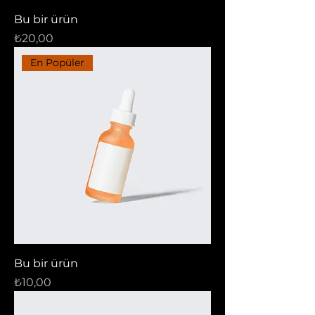
Bu bir ürün
Fiyat
₺20,00
En Popüler
Bu bir ürün
Fiyat
₺10,00