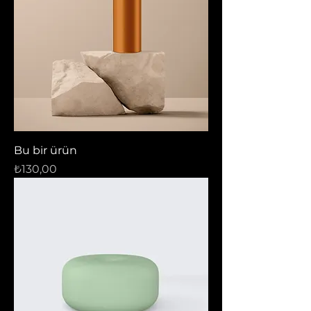
Bu bir ürün
Fiyat
₺130,00