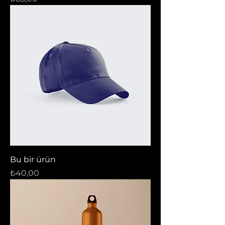
Bu bir ürün
Fiyat
₺40,00